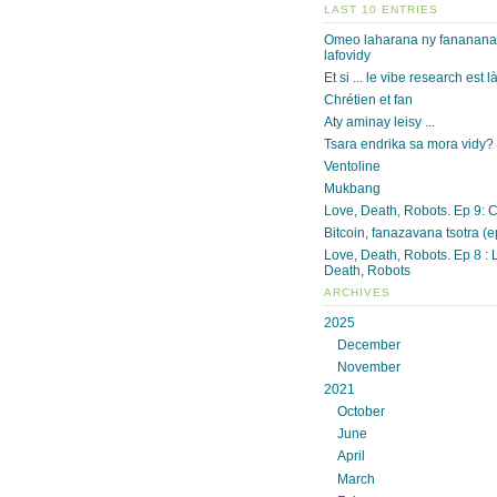
LAST 10 ENTRIES
Omeo laharana ny fananan
lafovidy
Et si ... le vibe research est l
Chrétien et fan
Aty aminay leisy ...
Tsara endrika sa mora vidy?
Ventoline
Mukbang
Love, Death, Robots. Ep 9: 
Bitcoin, fanazavana tsotra (e
Love, Death, Robots. Ep 8 : 
Death, Robots
ARCHIVES
2025
December
November
2021
October
June
April
March