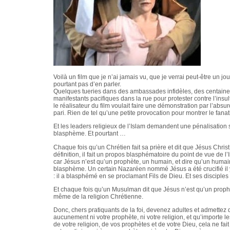
Voilà un film que je n’ai jamais vu, que je verrai peut-être un 
pourtant pas d’en parler.
Quelques tueries dans des ambassades infidèles, des centaine
manifestants pacifiques dans la rue pour protester contre l’ins
le réalisateur du film voulait faire une démonstration par l’absur
pari. Rien de tel qu’une petite provocation pour montrer le fan
Et les leaders religieux de l’Islam demandent une pénalisation s
blasphème. Et pourtant …
Chaque fois qu’un Chrétien fait sa prière et dit que Jésus Christ 
définition, il fait un propos blasphématoire du point de vue de l’
car Jésus n’est qu’un prophète, un humain, et dire qu’un humain 
blasphème. Un certain Nazaréen nommé Jésus a été crucifié il
: il a blasphémé en se proclamant Fils de Dieu. Et ses disciples
Et chaque fois qu’un Musulman dit que Jésus n’est qu’un prophè
même de la religion Chrétienne.
Donc, chers pratiquants de la foi, devenez adultes et admettez qu
aucunement ni votre prophète, ni votre religion, et qu’importe l
de votre religion, de vos prophètes et de votre Dieu, cela ne fait