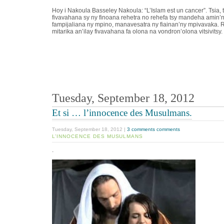
Hoy i Nakoula Basseley Nakoula: “L’Islam est un cancer”. Tsia, ts
fivavahana sy ny finoana rehetra no rehefa tsy mandeha amin’ny
fampijaliana ny mpino, manavesatra ny fiainan’ny mpivavaka. 
mitarika an’ilay fivavahana fa olona na vondron’olona vitsivitsy.
Tuesday, September 18, 2012
Et si … l’innocence des Musulmans.
Tuesday, September 18, 2012 |
3 comments comments
L’INNOCENCE DES MUSULMANS
.