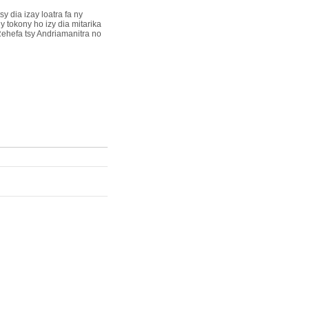
y dia izay loatra fa ny
 tokony ho izy dia mitarika
Rehefa tsy Andriamanitra no