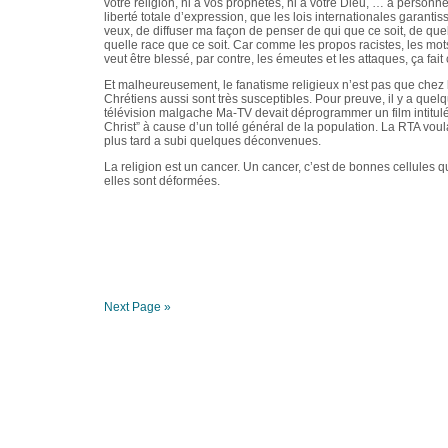
votre religion, ni à vos prophètes, ni à votre Dieu, … à personne
liberté totale d’expression, que les lois internationales garantisse
veux, de diffuser ma façon de penser de qui que ce soit, de quell
quelle race que ce soit. Car comme les propos racistes, les mots
veut être blessé, par contre, les émeutes et les attaques, ça fait
Et malheureusement, le fanatisme religieux n’est pas que chez
Chrétiens aussi sont très susceptibles. Pour preuve, il y a que
télévision malgache Ma-TV devait déprogrammer un film intitulé
Christ” à cause d’un tollé général de la population. La RTA vou
plus tard a subi quelques déconvenues.
La religion est un cancer. Un cancer, c’est de bonnes cellules
elles sont déformées.
Next Page »