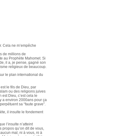
jour. Cela ne m’empêche
s de millions de
ulte au Prophète Mahomet. Si
de, il a, je pense, gagné son
atisme religieux de beaucoup.
ur le plan international du
est le fils de Dieu, par
Islam ou des religions juives
est Dieu, c’est cela le
 y a environ 2000ans pour ça
 perpétuent sa “faute grave”.
te, il insulte le fondement
e l’insulte n’atteint
es propos qu’on dit de vous,
 aucun mal, ni à vous, ni à