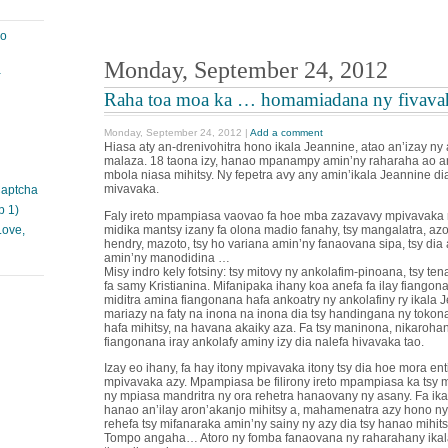
ao
Monday, September 24, 2012
à
Raha toa moa ka … homamiadana ny fivava
Monday, September 24, 2012 |
Add a comment
Hiasa aty an-drenivohitra hono ikala Jeannine, atao an’izay ny 
malaza. 18 taona izy, hanao mpanampy amin’ny raharaha ao an
mbola niasa mihitsy. Ny fepetra avy any amin’ikala Jeannine d
mivavaka.
Captcha
p 1)
Faly ireto mpampiasa vaovao fa hoe mba zazavavy mpivavaka n
midika mantsy izany fa olona madio fanahy, tsy mangalatra, azo
Love,
hendry, mazoto, tsy ho variana amin’ny fanaovana sipa, tsy di
amin’ny manodidina …
Misy indro kely fotsiny: tsy mitovy ny ankolafim-pinoana, tsy t
fa samy Kristianina. Mifanipaka ihany koa anefa fa ilay fiangon
miditra amina fiangonana hafa ankoatry ny ankolafiny ry ikala 
mariazy na faty na inona na inona dia tsy handingana ny toko
hafa mihitsy, na havana akaiky aza. Fa tsy maninona, nikaroha
fiangonana iray ankolafy aminy izy dia nalefa hivavaka tao.
Izay eo ihany, fa hay itony mpivavaka itony tsy dia hoe mora e
mpivavaka azy. Mpampiasa be filirony ireto mpampiasa ka tsy
ny mpiasa mandritra ny ora rehetra hanaovany ny asany. Fa ika
hanao an’ilay aron’akanjo mihitsy a, mahamenatra azy hono ny
rehefa tsy mifanaraka amin’ny sainy ny azy dia tsy hanao mihits
Tompo angaha… Atoro ny fomba fanaovana ny raharahany ikala 