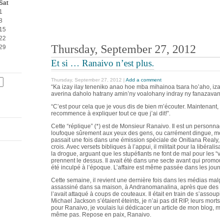
Sat
1
8
15
22
Thursday, September 27, 2012
29
Et si … Ranaivo n’est plus.
Thursday, September 27, 2012 |
Add a comment
“Ka izay ilay teneniko anao hoe mba mihainoa tsara ho’aho, iz
averina daholo hatrany amin’ny voalohany indray ny fanazava
“C’est pour cela que je vous dis de bien m’écouter. Maintenant, il
recommence à expliquer tout ce que j’ai dit!”.
Cette “réplique” (*) est de Monsieur Ranaivo. Il est un person
loufoque sûrement aux yeux des gens, ou carrément dingue, moi 
passait une fois dans une émission spéciale de Onitiana Realy, 
crois. Avec versets bibliques à l’appui, il militait pour la libéra
la drogue, arguant que les stupéfiants ne font de mal pour les 
prennent le dessus. Il avait été dans une secte avant qui promou
été inculpé à l’époque. L’affaire est même passée dans les jou
Cette semaine, il revient une dernière fois dans les médias malg
assassiné dans sa maison, à Andranomanalina, après que des ban
l’avait attaqué à coups de couteaux. Il était en train de s’asso
Michael Jackson s’étaient éteints, je n’ai pas dit RIP, leurs mor
pour Ranaivo, je voulais lui dédicacer un article de mon blog, 
même pas. Repose en paix, Ranaivo.