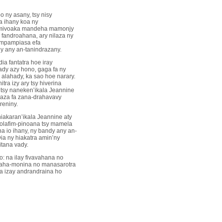
o ny asany, tsy nisy
a ihany koa ny
no mivoaka mandeha mamonjy
 fandroahana, ary nilaza ny
o mpampiasa efa
dy any an-tanindrazany.
ia fantatra hoe iray
ady azy hono, gaga fa ny
 alahady, ka sao hoe narary.
ra izy ary tsy hiverina
 tsy naneken’ikala Jeannine
laza fa zana-drahavavy
reniny.
niakaran’ikala Jeannine aty
nkolafim-pinoana tsy mamela
a io ihany, ny bandy any an-
Dia ny hiakatra amin’ny
itana vady.
o: na ilay fivavahana no
araha-monina no manasarotra
na izay andrandraina ho