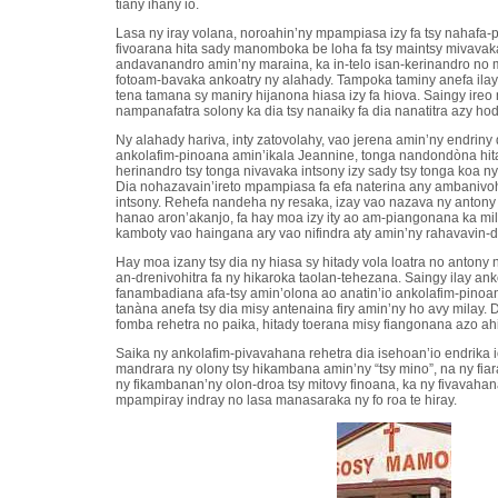
tiany ihany io.
Lasa ny iray volana, noroahin’ny mpampiasa izy fa tsy nahafa-p
fivoarana hita sady manomboka be loha fa tsy maintsy mivavak
andavanandro amin’ny maraina, ka in-telo isan-kerinandro 
fotoam-bavaka ankoatry ny alahady. Tampoka taminy anefa ilay
tena tamana sy maniry hijanona hiasa izy fa hiova. Saingy ire
nampanafatra solony ka dia tsy nanaiky fa dia nanatitra azy ho
Ny alahady hariva, inty zatovolahy, vao jerena amin’ny endriny d
ankolafim-pinoana amin’ikala Jeannine, tonga nandondòna hit
herinandro tsy tonga nivavaka intsony izy sady tsy tonga koa ny
Dia nohazavain’ireto mpampiasa fa efa naterina any ambanivohit
intsony. Rehefa nandeha ny resaka, izay vao nazava ny antony
hanao aron’akanjo, fa hay moa izy ity ao am-piangonana ka mi
kamboty vao haingana ary vao nifindra aty amin’ny rahavavin-d
Hay moa izany tsy dia ny hiasa sy hitady vola loatra no antony 
an-drenivohitra fa ny hikaroka taolan-tehezana. Saingy ilay a
fanambadiana afa-tsy amin’olona ao anatin’io ankolafim-pinoan
tanàna anefa tsy dia misy antenaina firy amin’ny ho avy milay. 
fomba rehetra no paika, hitady toerana misy fiangonana azo ah
Saika ny ankolafim-pivavahana rehetra dia isehoan’io endrika i
mandrara ny olony tsy hikambana amin’ny “tsy mino”, na ny fi
ny fikambanan’ny olon-droa tsy mitovy finoana, ka ny fivavaha
mpampiray indray no lasa manasaraka ny fo roa te hiray.