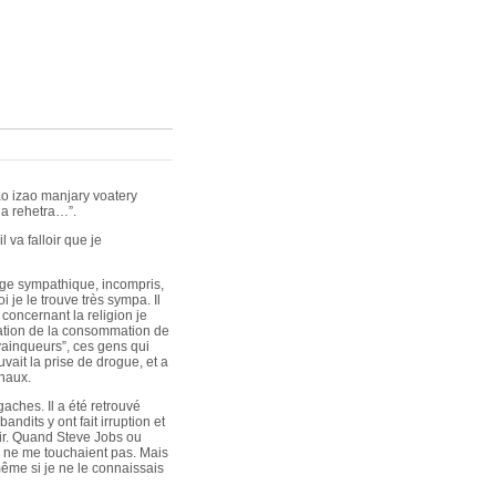
ao izao manjary voatery
na rehetra…”.
 va falloir que je
nage sympathique, incompris,
je le trouve très sympa. Il
concernant la religion je
lisation de la consommation de
“vainqueurs”, ces gens qui
vait la prise de drogue, et a
rnaux.
aches. Il a été retrouvé
dits y ont fait irruption et
upir. Quand Steve Jobs ou
ts ne me touchaient pas. Mais
même si je ne le connaissais