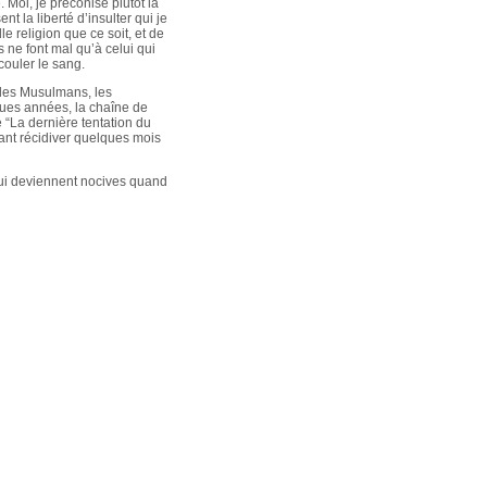
. Moi, je préconise plutôt la
nt la liberté d’insulter qui je
e religion que ce soit, et de
 ne font mal qu’à celui qui
 couler le sang.
 les Musulmans, les
lques années, la chaîne de
 “La dernière tentation du
lant récidiver quelques mois
 qui deviennent nocives quand