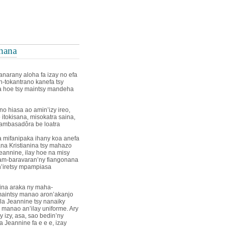
hana
anarany aloha fa izay no efa
-tokantrano kanefa tsy
ia hoe tsy maintsy mandeha
o hiasa ao amin’izy ireo,
 itokisana, misokatra saina,
a ambasadôra be loatra
ena mifanipaka ihany koa anefa
ana Kristianina tsy mahazo
Jeannine, ilay hoe na misy
nam-baravaran’ny fiangonana
n’iretsy mpampiasa
ntina araka ny maha-
 maintsy manao aron’akanjo
la Jeannine tsy nanaiky
 manao an’ilay uniforme. Ary
y izy, asa, sao bedin’ny
Jeannine fa e e e, izay